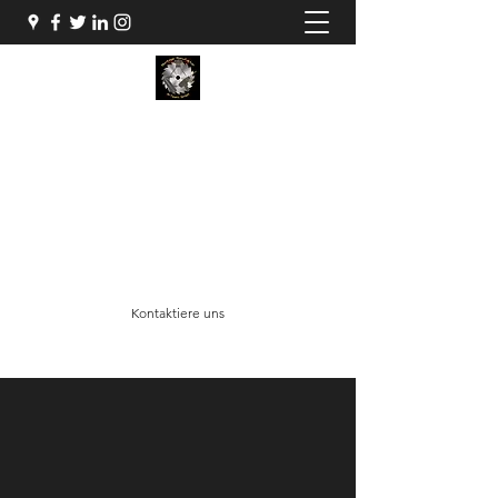
MONTAGE MANUFAKTUR
M- TEAM GMBH
Schreinermontagen vom Profi
info@montage-manufaktur.swiss
+41 78 723 78 85
Kontaktiere uns